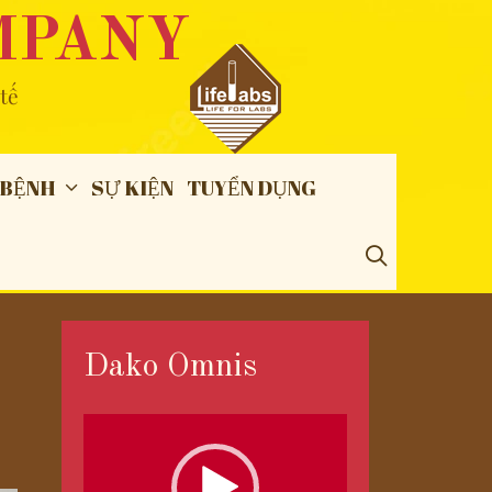
MPANY
tế
 BỆNH
SỰ KIỆN
TUYỂN DỤNG
SEARCH
Dako Omnis
Trình
chơi
Video