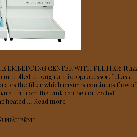
E EMBEDDING CENTER WITH PELTIER: It ha
controlled through a microprocessor. It has a
rates the filter which ensures continuos flow of
 paraffin from the tank can be controlled
TISSUE
The heated …
Read more
EMBEDDING
IẢI PHẪU BỆNH