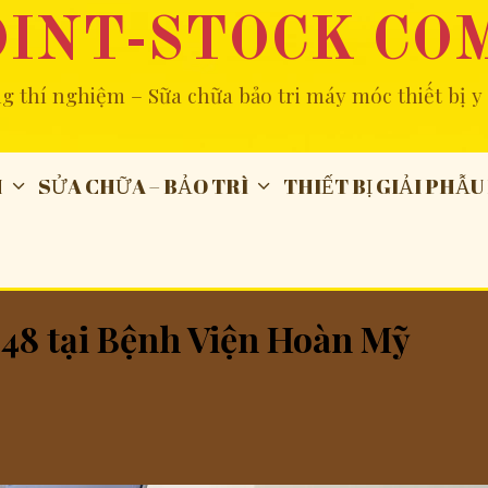
OINT-STOCK CO
ng thí nghiệm – Sữa chữa bảo tri máy móc thiết bị y 
M
SỬA CHỮA – BẢO TRÌ
THIẾT BỊ GIẢI PHẪU
 48 tại Bệnh Viện Hoàn Mỹ