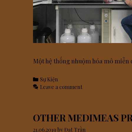
Một hệ thống nhuộm hóa mô miễn dị
Categories
Sự Kiện
Leave a comment
OTHER MEDIMEAS P
21.06.2019
by
Đạt Trần