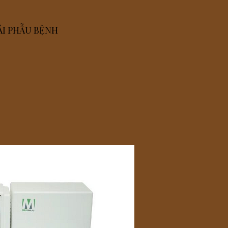
IẢI PHẪU BỆNH