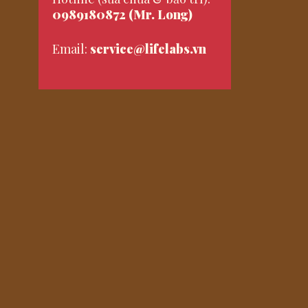
0989180872 (Mr. Long)
Email:
service@lifelabs.vn