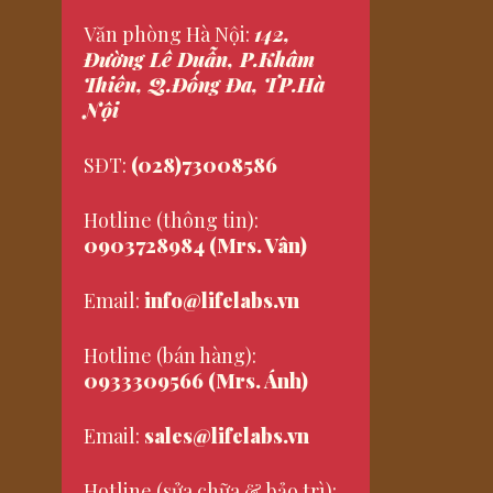
Văn phòng Hà Nội:
142,
Đường Lê Duẫn, P.Khâm
Thiên, Q.Đống Đa, TP.Hà
Nội
SĐT:
(028)73008586
Hotline (thông tin):
0903728984 (Mrs. Vân)
Email:
info@lifelabs.vn
Hotline (bán hàng):
0933309566 (Mrs. Ánh)
Email:
sales@lifelabs.vn
Hotline (sửa chữa & bảo trì):