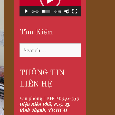
00:00
04:58
Tìm Kiếm
Search
for:
THÔNG TIN
LIÊN HỆ
Văn phòng TP.HCM:
341-343
Điện Biên Phủ, P.15, Q.
Bình Thạnh, TP.HCM