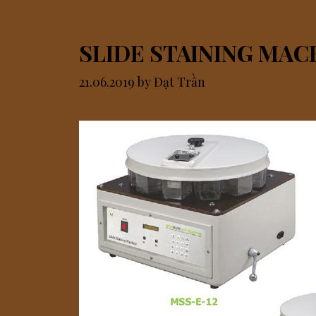
SLIDE STAINING MAC
21.06.2019
by
Đạt Trần