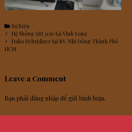
Categories
Sự Kiện
Post
Hệ thống ABI 3130 tại Vĩnh Long
navigation
Dako Hybridizer tại BV. Nhi Đồng Thành Phố
HCM
Leave a Comment
Bạn phải
đăng nhập
để gửi bình luận.