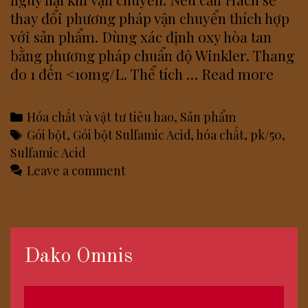
thay đổi phương pháp vận chuyển thích hợp
với sản phẩm. Dùng xác định oxy hòa tan
bằng phương pháp chuẩn độ Winkler. Thang
Gói
đo 1 đến <10mg/L. Thể tích …
Read more
bột
hóa
Categories
Hóa chất và vật tư tiêu hao
,
Sản phẩm
chất
Tags
Gói bột
,
Gói bột Sulfamic Acid
,
hóa chất
,
pk/50
,
Sulf
Sulfamic Acid
Acid,
Leave a comment
pk/5
Dako Omnis
Trình