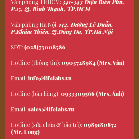
Văn phòng TP.HCM:
341-343 Điện Biên Phủ,
P.15, Q. Bình Thạnh, TP.HCM
Văn phòng Hà Nội:
142, Đường Lê Duẫn,
P.Khâm Thiên, Q.Đống Đa, TP.Hà Nội
SĐT:
(028)73008586
Hotline (thông tin):
0903728984 (Mrs. Vân)
Email:
info@lifelabs.vn
Hotline (bán hàng):
0933309566 (Mrs. Ánh)
Email:
sales@lifelabs.vn
Hotline (sửa chữa & bảo trì):
0989180872
(Mr. Long)