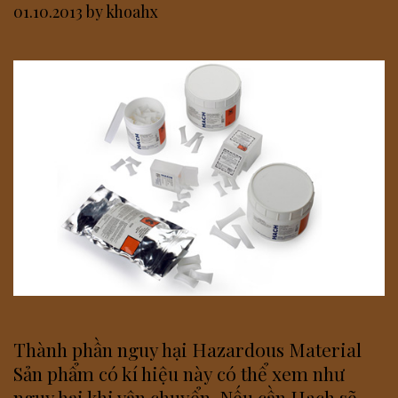
01.10.2013
by
khoahx
Thành phần nguy hại Hazardous Material
Sản phẩm có kí hiệu này có thể xem như
nguy hại khi vận chuyển. Nếu cần Hach sẽ