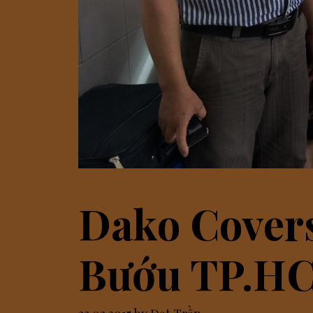
Dako Covers
Bướu TP.H