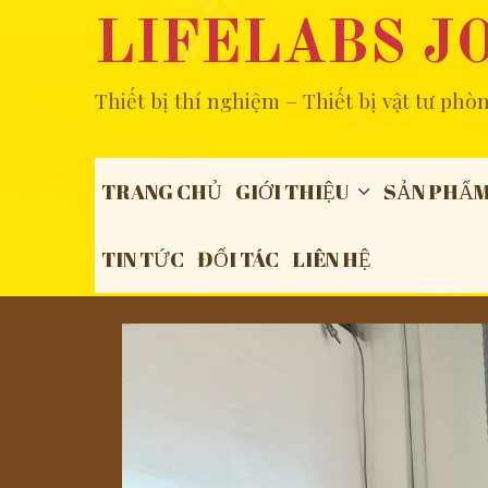
Skip
LIFELABS J
to
content
Thiết bị thí nghiệm – Thiết bị vật tư phò
TRANG CHỦ
GIỚI THIỆU
SẢN PHẨ
TIN TỨC
ĐỐI TÁC
LIÊN HỆ