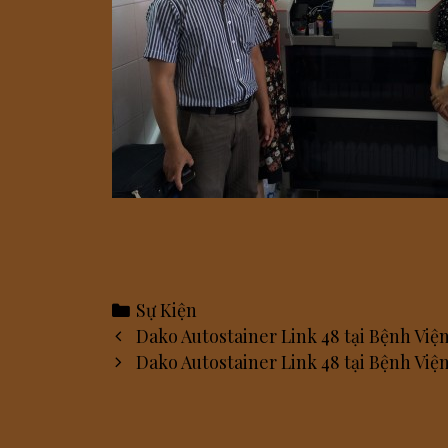
Categories
Sự Kiện
Post
Dako Autostainer Link 48 tại Bệnh Việ
navigation
Dako Autostainer Link 48 tại Bệnh V