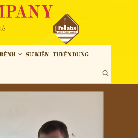
MPANY
tế
 BỆNH
SỰ KIỆN
TUYỂN DỤNG
SEARCH