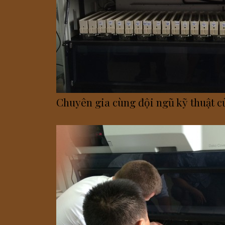
Chuyên gia cùng đội ngũ kỹ thuật củ