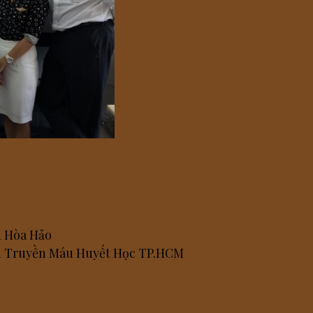
n Hòa Hảo
iện Truyền Máu Huyết Học TP.HCM