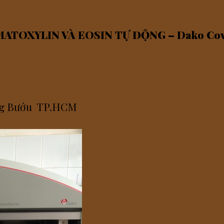
XYLIN VÀ EOSIN TỰ ĐỘNG – Dako Coversta
 Ung Bướu TP.HCM