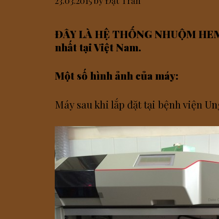
23.03.2015
by
Đạt Trần
ĐÂY LÀ HỆ THỐNG NHUỘM HEMATO
nhất tại Việt Nam.
Một số hình ảnh của máy:
Máy sau khi lắp đặt tại bệnh viện