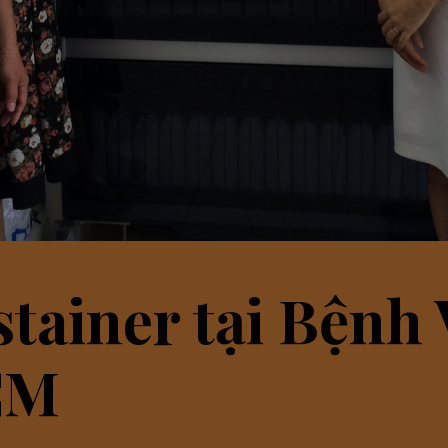
tainer tại Bệnh
CM