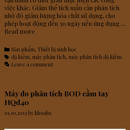
việc khác. Giảm thể tích mẫu cần phân tích
nhờ đó giảm lượng hóa chất sử dụng, cho
phép hoạt động đến 30 ngày nếu ứng dụng …
Máy
Read more
phân
tích
Categories
Sản phẩm
,
Thiết bị sinh học
độ
Tags
độ kiềm
,
máy phân tích
,
máy phân tích độ kiềm
kiềm
Leave a comment
model
APA6000
Máy đo phân tích BOD cầm tay
HQd40
01.10.2013
by
khoahx