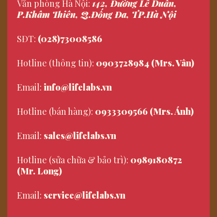
Văn phòng Hà Nội:
142, Đường Lê Duẫn,
P.Khâm Thiên, Q.Đống Đa, TP.Hà Nội
SĐT:
(028)73008586
Hotline (thông tin):
0903728984 (Mrs. Vân)
Email:
info@lifelabs.vn
Hotline (bán hàng):
0933309566 (Mrs. Ánh)
Email:
sales@lifelabs.vn
Hotline (sửa chữa & bảo trì):
0989180872
(Mr. Long)
Email:
service@lifelabs.vn