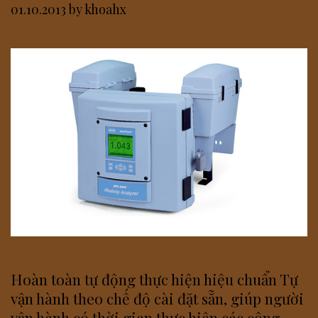
01.10.2013
by
khoahx
Hoàn toàn tự động thực hiện hiệu chuẩn Tự
vận hành theo chế độ cài đặt sẵn, giúp người
vận hành có thời gian thực hiện các công