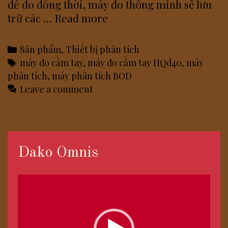
để đo đồng thời, máy đo thông minh sẽ lưu
Máy
trữ các …
Read more
đo
phân
Categories
Sản phẩm
,
Thiết bị phân tích
tích
Tags
máy đo cầm tay
,
máy đo cầm tay HQd40
,
máy
BOD
phân tích
,
máy phân tích BOD
cầm
Leave a comment
tay
HQd40
Dako Omnis
Trình
chơi
Video