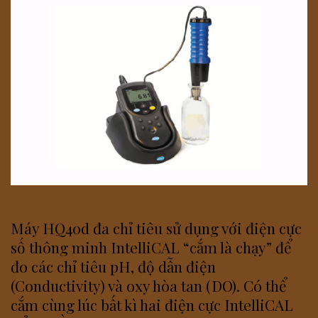
Máy HQ40d đa chỉ tiêu sử dụng với điện cực
số thông minh IntelliCAL “cắm là chạy” để
đo các chỉ tiêu pH, độ dẫn điện
(Conductivity) và oxy hòa tan (DO). Có thể
cắm cùng lúc bất kì hai điện cực IntelliCAL