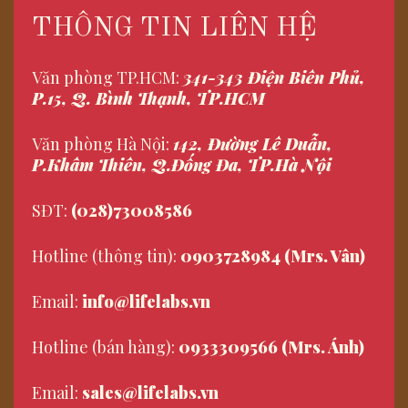
THÔNG TIN LIÊN HỆ
Văn phòng TP.HCM:
341-343 Điện Biên Phủ,
P.15, Q. Bình Thạnh, TP.HCM
Văn phòng Hà Nội:
142, Đường Lê Duẫn,
P.Khâm Thiên, Q.Đống Đa, TP.Hà Nội
SĐT:
(028)73008586
Hotline (thông tin):
0903728984 (Mrs. Vân)
Email:
info@lifelabs.vn
Hotline (bán hàng):
0933309566 (Mrs. Ánh)
Email:
sales@lifelabs.vn