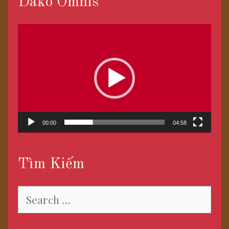
Dako Omnis
Trình
chơi
Video
00:00
04:58
Tìm Kiếm
Search
for: