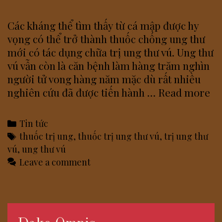
Các kháng thể tìm thấy từ cá mập được hy
vọng có thể trở thành thuốc chống ung thư
mới có tác dụng chữa trị ung thư vú. Ung thư
vú vẫn còn là căn bệnh làm hàng trăm nghìn
người tử vong hàng năm mặc dù rất nhiều
Th
nghiên cứu đã được tiến hành …
Read more
trị
un
Categories
Tin tức
th
Tags
thuốc trị ung
,
thuốc trị ung thư vú
,
trị ung thư
vú
vú
,
ung thư vú
từ
Leave a comment
cá
m